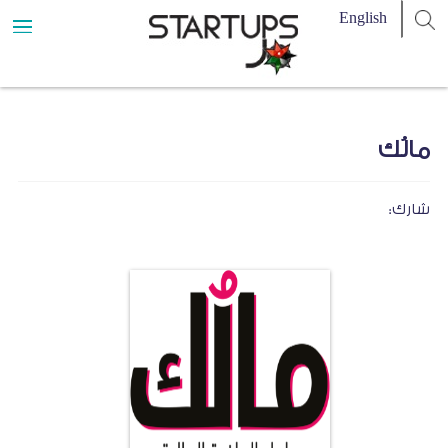
مالُك
شارك: